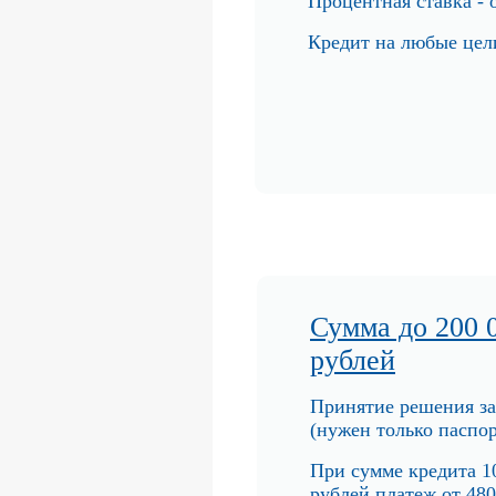
Процентная ст
авка -
Кредит на любы
е цел
Сумма до 200 
рублей
Принятие решения за
(нужен
только паспор
При сумме кредита 1
рублей плат
еж от 48