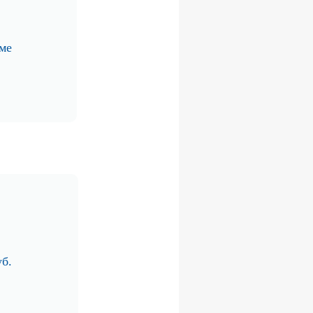
ме
уб.