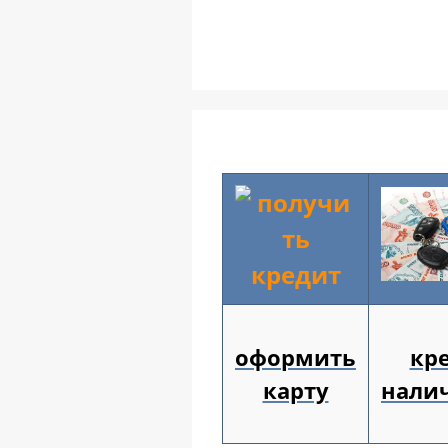
оформить
кр
карту
нали