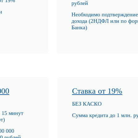
 от 19%
рубл
ей
и
Необходимо подтверж
дение
дохода (2НДФЛ или по фор
Банка)
000
Ставка от 19%
БЕЗ КАС
КО
 15 минут
Сумма кред
ита до 1 млн. р
т)
00 000
00 рублей