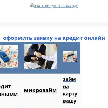
оформить заявку на кредит онлайн
займ
едит
на
микрозайм
чными
карту
вашу