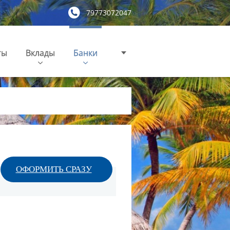
79773072047
ты
Вклады
Банки
ОФОРМ
ИТЬ СРАЗУ