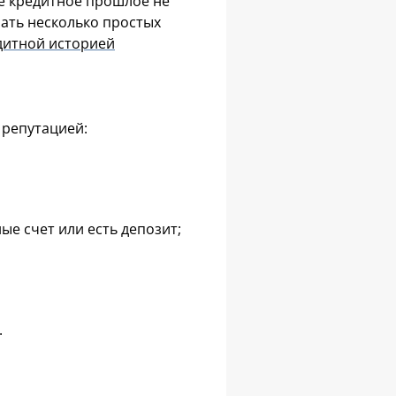
ое кредитное прошлое не
нать несколько простых
дитной историей
 репутацией:
ые счет или есть депозит;
.