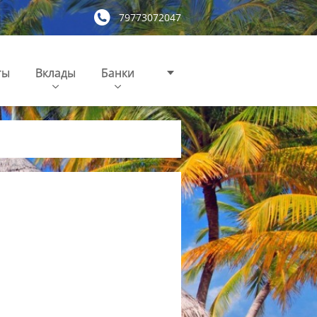
79773072047
ты
Вклады
Банки