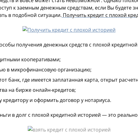
едств и вовсе может стать невозможной . Однако плох
ступ к заемным денежным средствам, если Вы будете з
ать в подобной ситуации.
Получить кредит с плохой кре
особы получения денежных средств с плохой кредитной
едитными кооперативами;
ю в микрофинансовую организацию;
т банк, где имеется заплатанная карта, открыт расчетн
тва на бирже онлайн-кредитов;
у кредитору и оформить договор у нотариуса.
ньги в долг с плохой кредитной историей — это реально