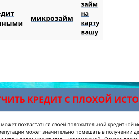
займ
едит
на
микрозайм
чными
карту
вашу
ЧИТЬ КРЕДИТ С ПЛОХОЙ ИСТ
 может похвастаться своей положительной кредитной и
репутации может значительно помешать в получении ден