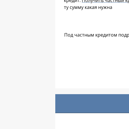
кредит.
Получить частный к
ту сумму какая нужна
Под частным кредитом подр