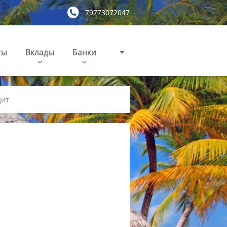
79773072047
ты
Вклады
Банки
дит