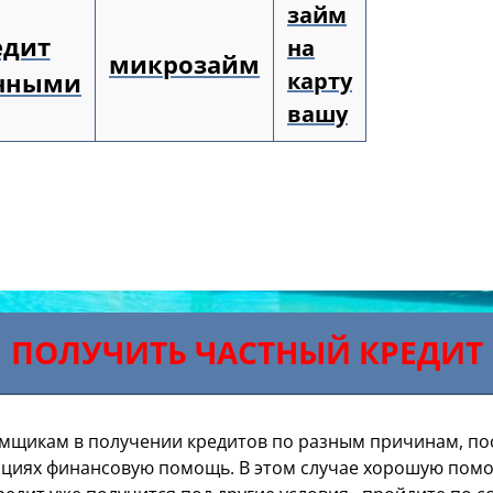
займ
едит
на
микрозайм
чными
карту
вашу
ПОЛУЧИТЬ ЧАСТНЫЙ КРЕДИТ
емщикам в получении кредитов по разным причинам, пос
изациях финансовую помощь. В этом случае хорошую пом