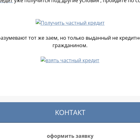
редит
уже получится под другие условия , пройдите по с
азумевают тот же заем, но только выданный не кредитн
гражданином.
KOНТАКТ
оформить заявку