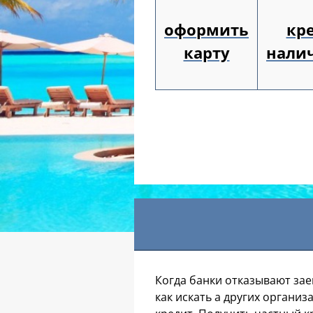
оформить
кр
карту
нали
Когда банки отказывают за
как искать а других орган