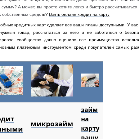
 сумму? А может, вы просто хотите легко и быстро рассчитываться 
х собственных средс
тв?
Взять онлайн кредит на карту
обных кредитных карт сделает все ваши планы доступными. У вас
нужный товар, рассчитаться за него и не заботиться о безопа
ировое сообщество давно оценило все преимущества использ
сновным платежным инструментом среди покупателей самых раз
займ
едит
на
микрозайм
чными
карту
вашу