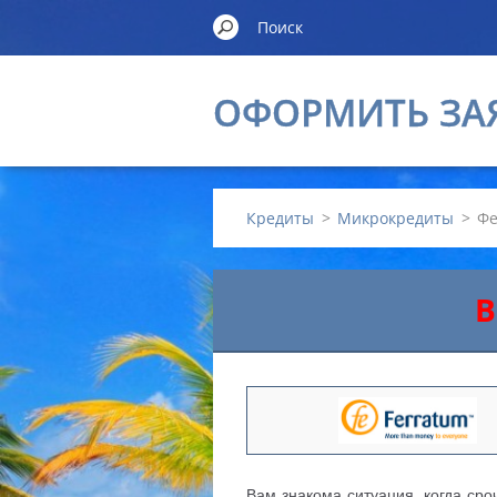
ОФОРМИТЬ ЗА
Кредиты
>
Микрокредиты
>
Фе
В
Вам знакома ситуация, когда сро