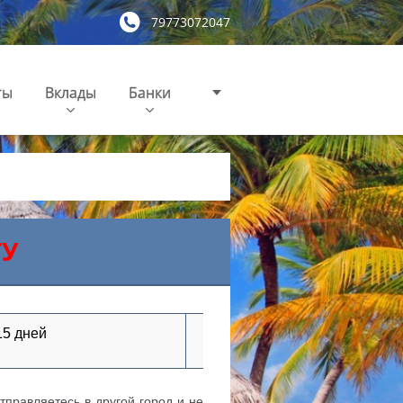
79773072047
ты
Вклады
Банки
ТУ
15 дней
тправляетесь в другой город и не