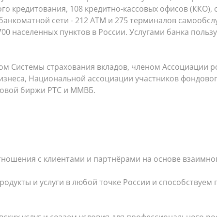
го кредитования, 108 кредитно-кассовых офисов (ККО), 
банкоматной сети - 212 АТМ и 275 терминалов самообсл
700 населенных пунктов в России. Услугами банка пользу
ом Системы страхования вкладов, членом Ассоциации р
изнеса, Национальной ассоциации участников фондово
овой биржи РТС и ММВБ.
цией на участие в конкурсах Агентства по страхованию 
твом которых могут быть обеспечены кредиты Банка Ро
ношения с клиентами и партнёрами на основе взаимног
родукты и услуги в любой точке России и способствуе