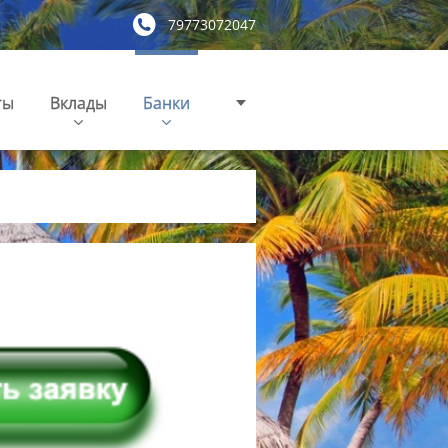
79773072047
ты
Вклады
Банки