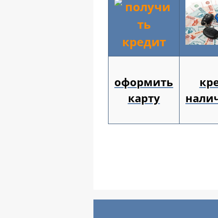
оформить
кр
карту
нали