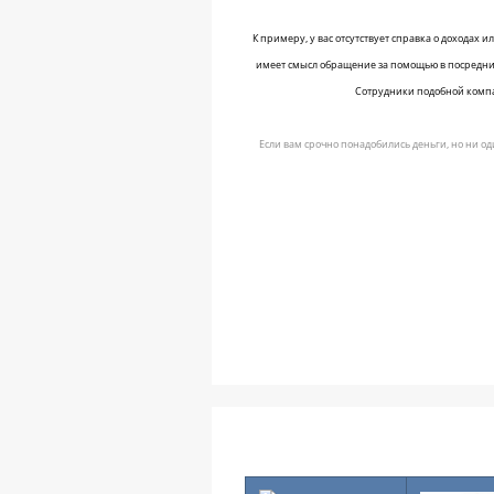
К примеру, у вас отсутствует справка о доходах
имеет смысл обращение за помощью в посредн
Сотрудники подобной компа
Если вам срочно понадобились деньги, но ни о