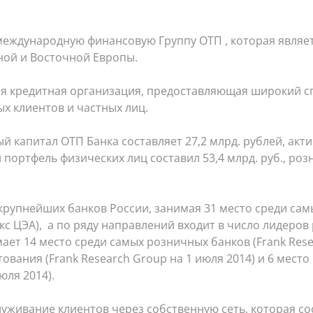
 международную финансовую Группу ОТП , которая являе
ной и Восточной Европы.
ая кредитная организация, предоставляющая широкий сп
х клиентов и частных лиц.
ый капитал ОТП Банка составляет 27,2 млрд. рублей, акт
ый портфель физических лиц составил 53,4 млрд. руб., р
 крупнейших банков России, занимая 31 место среди са
кс ЦЭА), а по ряду направлений входит в число лидеров
ает 14 место среди самых розничных банков (Frank Rese
ования (Frank Research Group на 1 июля 2014) и 6 место
юля 2014).
уживание клиентов через собственную сеть, которая со