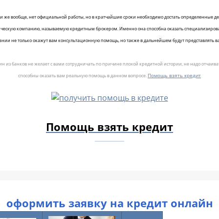
 или же вообще, нет официальной работы, но в кратчайшие сроки необходимо достать определенные д
ическую компанию, называемую кредитным брокером. Именно она способна оказать специализиров
нии не только окажут вам консультационную помощь, но также в дальнейшем будут представлять в
дин из банков не желает с вами сотрудничать по причине плохой кредитной истории, не надо отчаи
Помощь взять кредит
способны оказать вам реальную помощь в данном вопросе.
Помощь взять кредит
оформить заявку на кредит онлайн