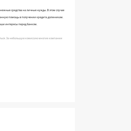
енежные средства на личные нужды. В этом случае
анную помощь в получении кредита должникам.
аши интересы перед банком.
ваться. За небольшую комиссию многие компании