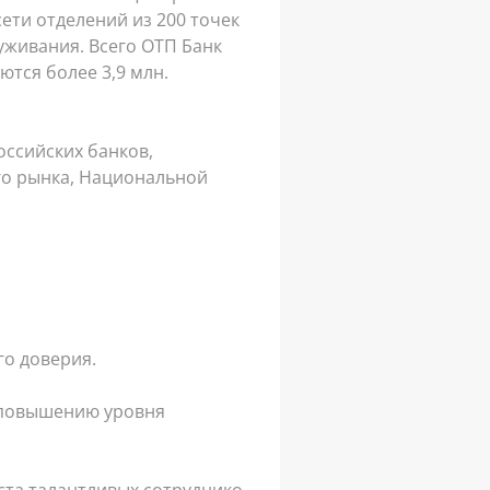
сети отделений из 200 точек
уживания. Всего ОТП Банк
ются более 3,9 млн.
оссийских банков,
го рынка, Национальной
вкладов, а также входит в
ссии.
о доверия.
м повышению уровня