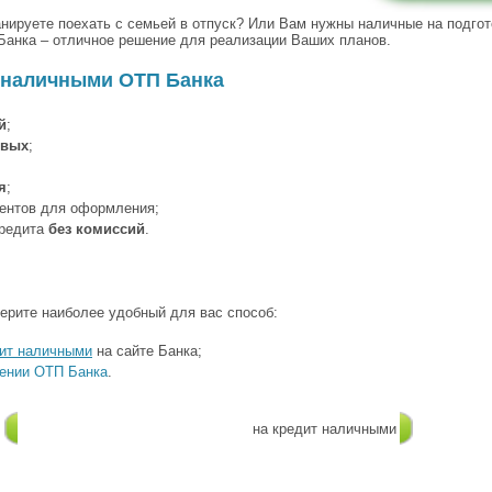
нируете поехать с семьей в отпуск? Или Вам нужны наличные на подгот
Банка – отличное решение для реализации Ваших планов.
 наличными ОТП Банка
й
;
овых
;
я
;
ентов для оформления;
редита
без комиссий
.
ерите наиболее удобный для вас способ:
дит наличными
на сайте Банка;
ении ОТП Ба
нка
.
Оформить онлайн-заявку
на кредит наличными