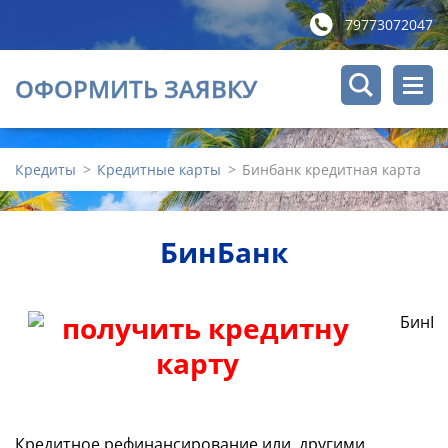
79773072047
ОФОРМИТЬ ЗАЯВКУ
Кредиты
>
Кредитные карты
>
Бинбанк кредитная карта
БинБанк
БинБан
Кредитное рефинансирование или, другими